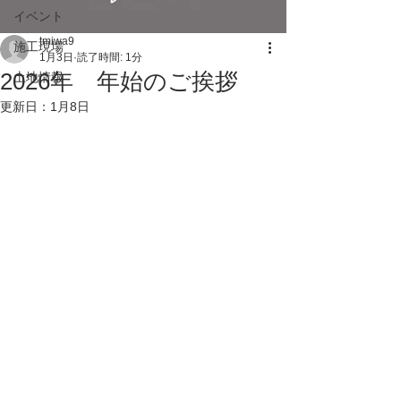
イベント
tmiwa9
施工現場
1月3日
読了時間: 1分
2026年 年始のご挨拶
土地情報
更新日：
1月8日