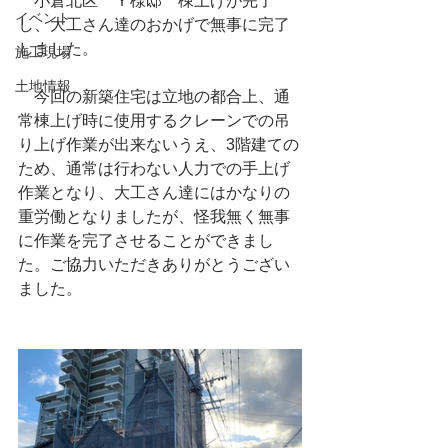
　小倉北区　Ｙ様邸　棟上げが完了
イベント
し、大工さん達のおかげで無事に完了
しました。
施工現場
土地情報
　今回の新築住宅は立地の都合上、通
常棟上げ時に使用するクレーンでの吊
り上げ作業が出来ないうえ、3階建ての
ため、通常は行わない人力での手上げ
作業となり、大工さん達にはかなりの
重労働となりましたが、怪我無く無事
に作業を完了させることができまし
た。ご協力いただきありがとうござい
ました。