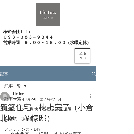
株式会社Ｌｉｏ
０９３－３８３－９３４４
​営業時間 ９：００～１８：００（水曜定休）
ME
NU
記事
記事一覧
Lio Inc.
記事一覧
2022年1月29日
読了時間: 1分
新築住宅 棟上完了（小倉
住宅ローン・保険・住宅取得支援策
北区 Ｙ様邸）
住環境・建築資材
メンテナンス・DIY