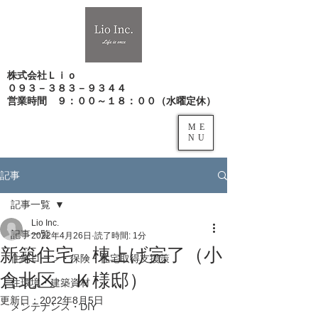
株式会社Ｌｉｏ
０９３－３８３－９３４４
​営業時間 ９：００～１８：００（水曜定休）
ME
NU
記事
記事一覧
Lio Inc.
記事一覧
2022年4月26日
読了時間: 1分
新築住宅 棟上げ完了（小
住宅ローン・保険・住宅取得支援策
倉北区 Ｋ様邸）
住環境・建築資材
更新日：
2022年8月5日
メンテナンス・DIY