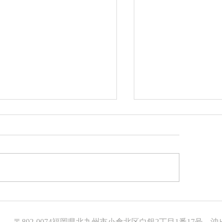
築住宅 土地売買契約締
新築住宅 基礎
 （八幡東区 Ｓ様邸）
（小倉北区 Ｒ様
〒802-0074福岡県北九州市小倉北区白銀2丁目1番17号 沖ビ