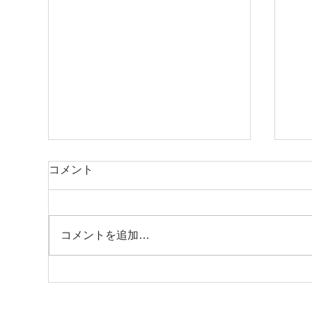
コメント
コメントを追加…
新築住宅 お引き渡し完了
新
（小倉北区 Ｒ様邸）
結