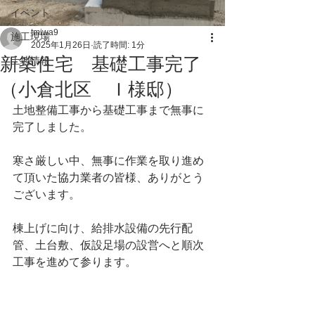
イベント
tmiwa9
施工現場
2025年1月26日
読了時間: 1分
新築住宅 基礎工事完了
土地情報
（小倉北区 Ｉ様邸）
土地整備工事から基礎工事まで無事に
完了しました。
寒さ厳しい中、無事に作業を取り進め
て頂いた協力業者の皆様、ありがとう
ございます。
棟上げに向け、給排水設備の先行配
管、土台敷、仮設足場の設営へと順次
工事を進めて参ります。