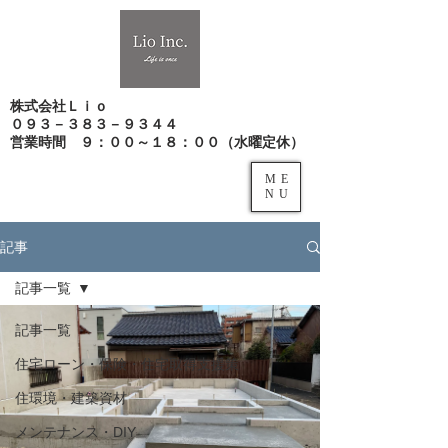
株式会社Ｌｉｏ
０９３－３８３－９３４４
​営業時間 ９：００～１８：００（水曜定休）
ME
NU
記事
記事一覧
記事一覧
住宅ローン・保険・住宅取得支援策
住環境・建築資材
メンテナンス・DIY