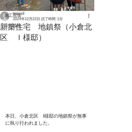
イベント
tmiwa9
施工現場
2024年12月22日
読了時間: 1分
新築住宅 地鎮祭（小倉北
土地情報
区 Ｉ様邸）
本日、小倉北区　I様邸の地鎮祭が無事
に執り行われました。