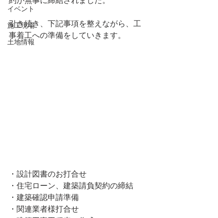
約が無事に締結されました。
イベント
引き続き、下記事項を整えながら、工
施工現場
事着工への準備をしていきます。
土地情報
・設計図書のお打合せ
・住宅ローン、建築請負契約の締結
・建築確認申請準備
・関連業者様打合せ