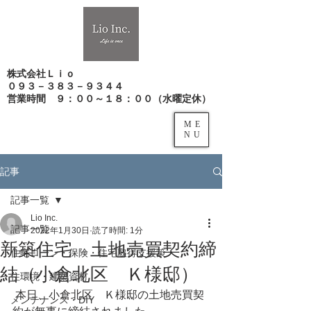
株式会社Ｌｉｏ
０９３－３８３－９３４４
​営業時間 ９：００～１８：００（水曜定休）
ME
NU
記事
記事一覧
Lio Inc.
記事一覧
2022年1月30日
読了時間: 1分
新築住宅 土地売買契約締
住宅ローン・保険・住宅取得支援策
結（小倉北区 Ｋ様邸）
住環境・建築資材
 本日、小倉北区　Ｋ様邸の土地売買契
メンテナンス・DIY