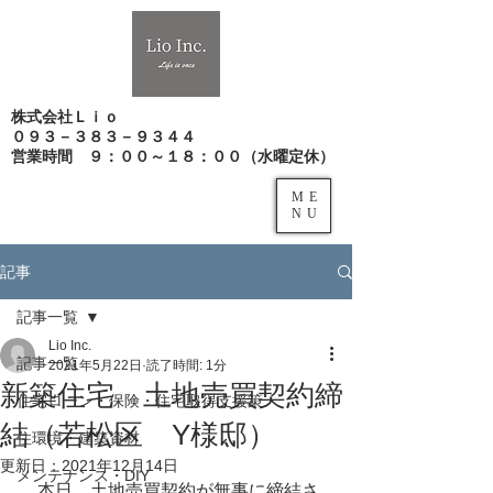
株式会社Ｌｉｏ
０９３－３８３－９３４４
​営業時間 ９：００～１８：００（水曜定休）
ME
NU
記事
記事一覧
Lio Inc.
記事一覧
2021年5月22日
読了時間: 1分
新築住宅 土地売買契約締
住宅ローン・保険・住宅取得支援策
結（若松区 Y様邸）
住環境・建築資材
更新日：
2021年12月14日
メンテナンス・DIY
　本日、土地売買契約が無事に締結さ