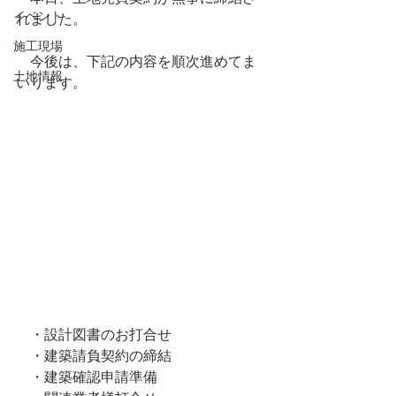
イベント
れました。
施工現場
　今後は、下記の内容を順次進めてま
土地情報
いります。
　・設計図書のお打合せ
　・建築請負契約の締結
　・建築確認申請準備