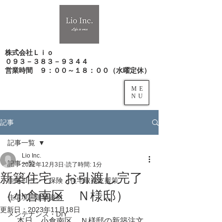
株式会社Ｌｉｏ
０９３－３８３－９３４４
​営業時間 ９：００～１８：００（水曜定休）
ME
NU
記事
記事一覧
Lio Inc.
記事一覧
2022年12月3日
読了時間: 1分
新築住宅 お引渡し完了
住宅ローン・保険・住宅取得支援策
（小倉南区 Ｎ様邸）
住環境・建築資材
更新日：
2023年11月18日
メンテナンス・DIY
　本日、小倉南区　Ｎ様邸の新築注文