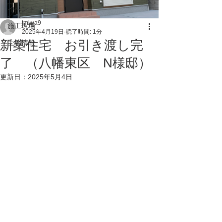
イベント
tmiwa9
施工現場
2025年4月19日
読了時間: 1分
新築住宅 お引き渡し完
土地情報
了 （八幡東区 N様邸）
更新日：
2025年5月4日