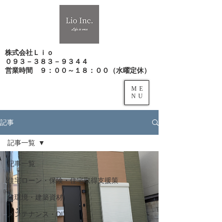
株式会社Ｌｉｏ
０９３－３８３－９３４４
​営業時間 ９：００～１８：００（水曜定休）
ME
NU
記事
記事一覧
記事一覧
住宅ローン・保険・住宅取得支援策
住環境・建築資材
メンテナンス・DIY