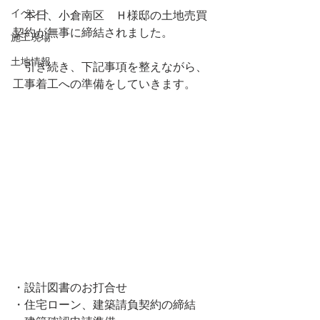
イベント
　本日、小倉南区　Ｈ様邸の土地売買
契約が無事に締結されました。
施工現場
土地情報
　引き続き、下記事項を整えながら、
工事着工への準備をしていきます。
・設計図書のお打合せ
・住宅ローン、建築請負契約の締結