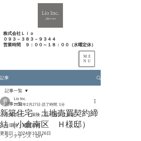
株式会社Ｌｉｏ
０９３－３８３－９３４４
​営業時間 ９：００～１８：００（水曜定休）
ME
NU
記事
記事一覧
Lio Inc.
記事一覧
2022年2月27日
読了時間: 1分
新築住宅 土地売買契約締
住宅ローン・保険・住宅取得支援策
結（小倉南区 Ｈ様邸）
住環境・建築資材
更新日：
2024年10月26日
メンテナンス・DIY