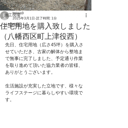
イベント
tmiwa9
施工現場
2025年3月1日
読了時間: 1分
住宅用地を購入致しました
土地情報
（八幡西区町上津役西）
先日、住宅用地（広さ45坪）を購入さ
せていただき、古家の解体から整地ま
で無事に完了しました、予定通り作業
を取り進めて頂いた協力業者の皆様、
ありがとうございます。
生活施設が充実した立地です、様々な
ライフステージに暮らしやすい環境で
す。