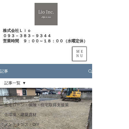
株式会社Ｌｉｏ
０９３－３８３－９３４４
​営業時間 ９：００～１８：００（水曜定休）
ME
NU
記事
記事一覧
記事一覧
住宅ローン・保険・住宅取得支援策
住環境・建築資材
メンテナンス・DIY