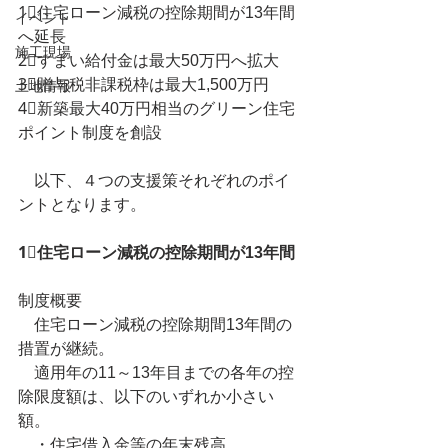
1⃣住宅ローン減税の控除期間が13年間
イベント
へ延長
施工現場
2⃣すまい給付金は最大50万円へ拡大
3⃣贈与税非課税枠は最大1,500万円
土地情報
4⃣新築最大40万円相当のグリーン住宅
ポイント制度を創設
　以下、４つの支援策それぞれのポイ
ントとなります。
1⃣住宅ローン減税の控除期間が13年間
制度概要
　住宅ローン減税の控除期間13年間の
措置が継続。
　適用年の11～13年目までの各年の控
除限度額は、以下のいずれか小さい
額。
　・住宅借入金等の年末残高