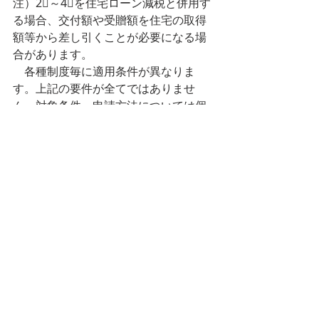
注）2⃣～4⃣を住宅ローン減税と併用す
る場合、交付額や受贈額を住宅の取得
額等から差し引くことが必要になる場
合があります。
　各種制度毎に適用条件が異なりま
す。上記の要件が全てではありませ
ん。対象条件・申請方法については個
別にご相談下さい。
　詳しくは、弊社のファイナンシャル
プランナーまでお問い合わせくださ
い。
出典元：国土交通省HP　　
住宅ローン・保険・住宅取得支援策