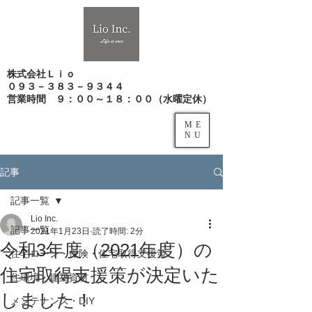
株式会社Ｌｉｏ
０９３－３８３－９３４４
​営業時間 ９：００～１８：００（水曜定休）
ME
NU
記事
記事一覧
Lio Inc.
記事一覧
2021年1月23日
読了時間: 2分
令和3年度（2021年度）の
住宅ローン・保険・住宅取得支援策
住宅取得支援策が決定いた
住環境・建築資材
しました！
メンテナンス・DIY