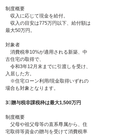
制度概要
　収入に応じて現金を給付。
　収入の目安は775万円以下、給付額は
最大50万円。
対象者
　消費税率10%が適用される新築、中
古住宅の取得で、
　令和3年12月末までに引渡しを受け、
入居した方。
　※住宅ローン利用/現金取得いずれの
場合も対象となります。
3⃣贈与税非課税枠は最大1,500万円
制度概要
　父母や祖父母等の直系尊属から、住
宅取得等資金の贈与を受けて消費税率