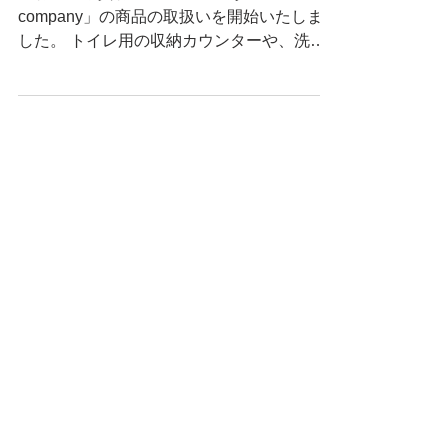
建材・建築資材のメーカーである「sanwa
company」の商品の取扱いを開始いたしま
した。 トイレ用の収納カウンターや、洗面
化粧台のミラー、水栓、ボールなどシンプル
でスタイリッシュなプロダクトが豊富なメー
カー様となります。 B to...