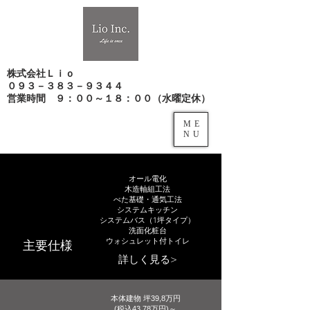
株式会社Ｌｉｏ
０９３－３８３－９３４４
​営業時間 ９：００～１８：００（水曜定休）
ME
NU
オール電化
木造軸組工法
​べた基礎・通気工法
システムキッチン
システムバス（1坪タイプ）
洗面化粧台
主要仕様
​ウォシュレット付トイレ
詳しく見る>
​本体建物 坪39,8万円
(税込43.78万円)～