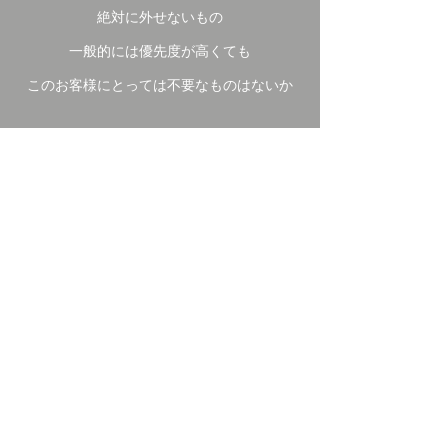
絶対に外せないもの
一般的には優先度が高くても
このお客様にとっては不要なものはないか
限りある時間の中
対話を通じて
不要なものをそぎ落とし
本当に必要なものを見極めていくことで
限られた予算の中で
お客様にフィットした住空間を
実現する事が可能となります
また敷地のもつ特性を
最大限生かし形にしていく事が
心地良い家づくりには必要です