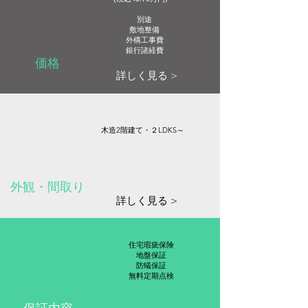
​別途
敷地整備
外構工事費
​銀行諸経費
価格
詳しく見る >
木造2階建て・２LDKS～
外観・間取り
詳しく見る >
住宅瑕疵保険
地盤保証
​防蟻保証
​無料定期点検
保証内容